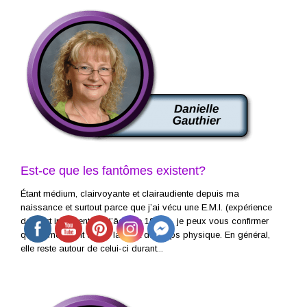
Est-ce que les fantômes existent?
Étant médium, clairvoyante et clairaudiente depuis ma
naissance et surtout parce que j’ai vécu une E.M.I. (expérience
de mort imminente) à l’âge de 19 ans, je peux vous confirmer
que l’âme survit après la mort du corps physique. En général,
elle reste autour de celui-ci durant...