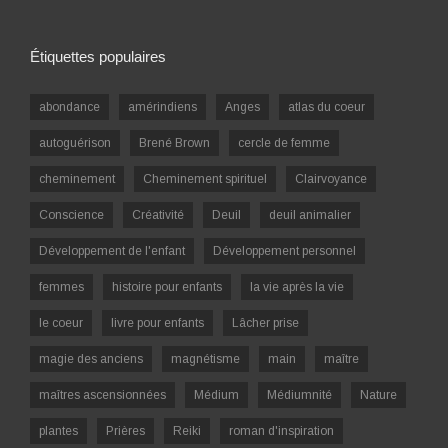
Étiquettes populaires
abondance
amérindiens
Anges
atlas du coeur
autoguérison
Brené Brown
cercle de femme
cheminement
Cheminement spirituel
Clairvoyance
Conscience
Créativité
Deuil
deuil animalier
Développement de l'enfant
Développement personnel
femmes
histoire pour enfants
la vie après la vie
le coeur
livre pour enfants
Lâcher prise
magie des anciens
magnétisme
main
maître
maîtres ascensionnées
Médium
Médiumnité
Nature
plantes
Prières
Reiki
roman d'inspiration