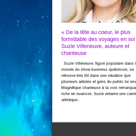
« De la tête au coeur, le plus
formidable des voyages en soi
Suzie Villeneuve, auteure et
chanteuse
Suzie Villeneuve, figure populaire dans l
monde du show business québécois, se
retrouve très tôt dans une situation que
plusieurs artistes et gens du public lui env
Magnifique chanteuse à la voix remarqua
riche en nuances, Suzie entame une carri
artistique...