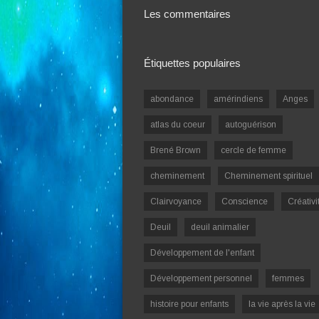
Les commentaires
Étiquettes populaires
abondance
amérindiens
Anges
atlas du coeur
autoguérison
Brené Brown
cercle de femme
cheminement
Cheminement spirituel
Clairvoyance
Conscience
Créativi
Deuil
deuil animalier
Développement de l'enfant
Développement personnel
femmes
histoire pour enfants
la vie après la vie