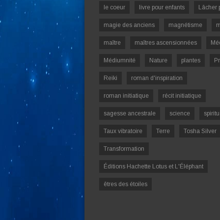
le coeur
livre pour enfants
Lâcher 
magie des anciens
magnétisme
m
maître
maîtres ascensionnées
Mé
Médiumnité
Nature
plantes
Pr
Reiki
roman d'inspiration
roman initiatique
récit initiatique
sagesse ancestrale
science
spiritu
Taux vibratoire
Terre
Tosha Silver
Transformation
Éditions Hachette Lotus et L'Éléphant
êtres des étoiles