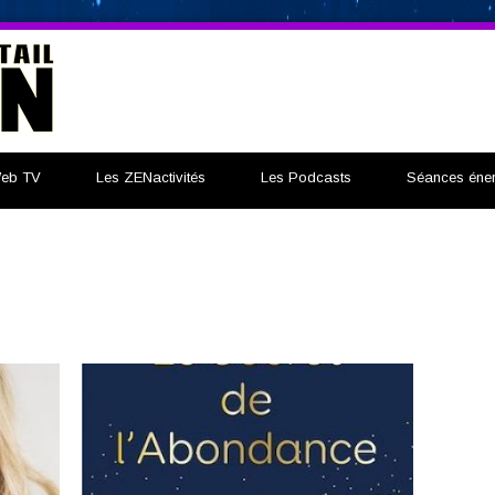
eb TV
Les ZENactivités
Les Podcasts
Séances éner