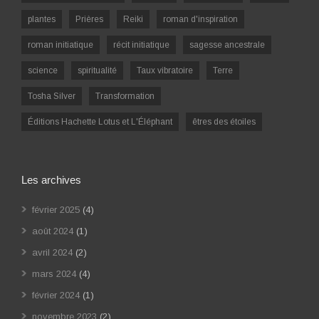
plantes
Prières
Reiki
roman d'inspiration
roman initiatique
récit initiatique
sagesse ancestrale
science
spiritualité
Taux vibratoire
Terre
Tosha Silver
Transformation
Éditions Hachette Lotus et L'Éléphant
êtres des étoiles
Les archives
février 2025
(4)
août 2024
(1)
avril 2024
(2)
mars 2024
(4)
février 2024
(1)
novembre 2023
(2)