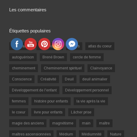
Les commentaires
Étiquettes populaires
abondance
amérindiens
Anges
atlas du coeur
autoguérison
Brené Brown
cercle de femme
cheminement
Cheminement spirituel
Clairvoyance
Conscience
Créativité
Deuil
deuil animalier
Développement de l'enfant
Développement personnel
femmes
histoire pour enfants
la vie après la vie
le coeur
livre pour enfants
Lâcher prise
magie des anciens
magnétisme
main
maître
maîtres ascensionnées
Médium
Médiumnité
Nature