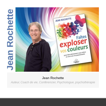
Jean Rochette
Auteur
,
Coach de vie
,
Conférencier
,
Psychologue
,
psychothérapie