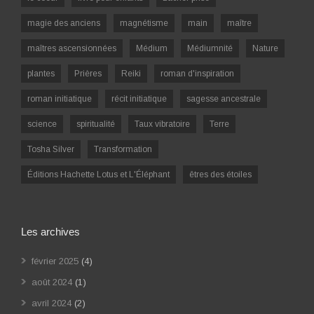
magie des anciens
magnétisme
main
maître
maîtres ascensionnées
Médium
Médiumnité
Nature
plantes
Prières
Reiki
roman d'inspiration
roman initiatique
récit initiatique
sagesse ancestrale
science
spiritualité
Taux vibratoire
Terre
Tosha Silver
Transformation
Éditions Hachette Lotus et L'Éléphant
êtres des étoiles
Les archives
février 2025
(4)
août 2024
(1)
avril 2024
(2)