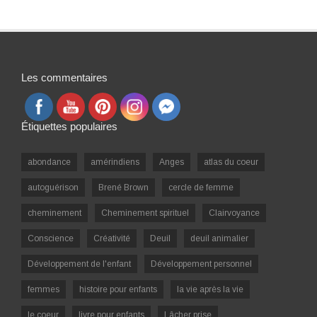
Les commentaires
Étiquettes populaires
abondance
amérindiens
Anges
atlas du coeur
autoguérison
Brené Brown
cercle de femme
cheminement
Cheminement spirituel
Clairvoyance
Conscience
Créativité
Deuil
deuil animalier
Développement de l'enfant
Développement personnel
femmes
histoire pour enfants
la vie après la vie
le coeur
livre pour enfants
Lâcher prise