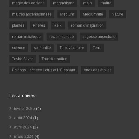
magie des anciens
magnétisme
main
maître
maîtres ascensionnées
Médium
Médiumnité
Nature
plantes
Prières
Reiki
roman d'inspiration
roman initiatique
récit initiatique
sagesse ancestrale
science
spiritualité
Taux vibratoire
Terre
Tosha Silver
Transformation
Éditions Hachette Lotus et L'Éléphant
êtres des étoiles
Les archives
février 2025
(4)
août 2024
(1)
avril 2024
(2)
mars 2024
(4)