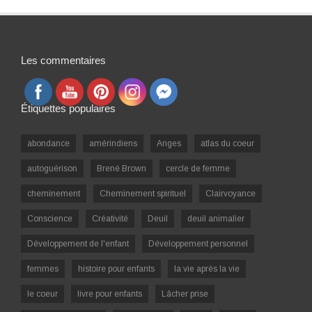
Les commentaires
Étiquettes populaires
abondance
amérindiens
Anges
atlas du coeur
autoguérison
Brené Brown
cercle de femme
cheminement
Cheminement spirituel
Clairvoyance
Conscience
Créativité
Deuil
deuil animalier
Développement de l'enfant
Développement personnel
femmes
histoire pour enfants
la vie après la vie
le coeur
livre pour enfants
Lâcher prise