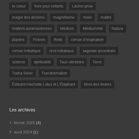
le coeur
livre pour enfants
Lâcher prise
magie des anciens
magnétisme
main
maître
maîtres ascensionnées
Médium
Médiumnité
Nature
plantes
Prières
Reiki
roman d'inspiration
roman initiatique
récit initiatique
sagesse ancestrale
science
spiritualité
Taux vibratoire
Terre
Tosha Silver
Transformation
Éditions Hachette Lotus et L'Éléphant
êtres des étoiles
Les archives
février 2025
(4)
août 2024
(1)