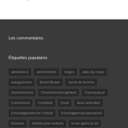
Les commentaires
Étiquettes populaires
abondance
amérindiens
Anges
atlas du coeur
autoguérison
Brené Brown
cercle de femme
cheminement
Cheminement spirituel
Clairvoyance
Conscience
Créativité
Deuil
deuil animalier
Développement de l'enfant
Développement personnel
femmes
histoire pour enfants
la vie après la vie