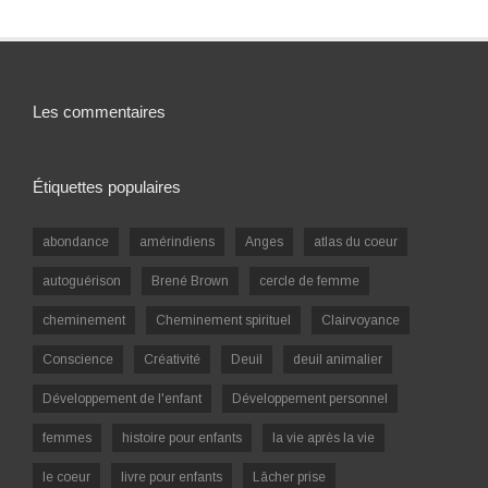
Les commentaires
Étiquettes populaires
abondance
amérindiens
Anges
atlas du coeur
autoguérison
Brené Brown
cercle de femme
cheminement
Cheminement spirituel
Clairvoyance
Conscience
Créativité
Deuil
deuil animalier
Développement de l'enfant
Développement personnel
femmes
histoire pour enfants
la vie après la vie
le coeur
livre pour enfants
Lâcher prise