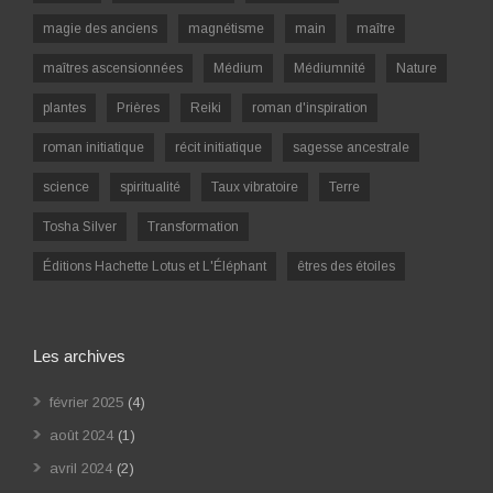
magie des anciens
magnétisme
main
maître
maîtres ascensionnées
Médium
Médiumnité
Nature
plantes
Prières
Reiki
roman d'inspiration
roman initiatique
récit initiatique
sagesse ancestrale
science
spiritualité
Taux vibratoire
Terre
Tosha Silver
Transformation
Éditions Hachette Lotus et L'Éléphant
êtres des étoiles
Les archives
février 2025
(4)
août 2024
(1)
avril 2024
(2)