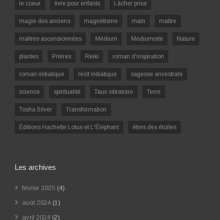
le coeur
livre pour enfants
Lâcher prise
magie des anciens
magnétisme
main
maître
maîtres ascensionnées
Médium
Médiumnité
Nature
plantes
Prières
Reiki
roman d'inspiration
roman initiatique
récit initiatique
sagesse ancestrale
science
spiritualité
Taux vibratoire
Terre
Tosha Silver
Transformation
Éditions Hachette Lotus et L'Éléphant
êtres des étoiles
Les archives
février 2025
(4)
août 2024
(1)
avril 2024
(2)