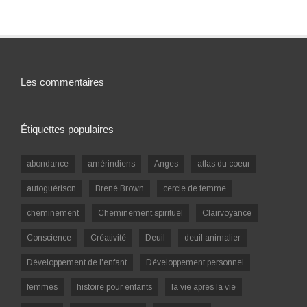
Les commentaires
Étiquettes populaires
abondance
amérindiens
Anges
atlas du coeur
autoguérison
Brené Brown
cercle de femme
cheminement
Cheminement spirituel
Clairvoyance
Conscience
Créativité
Deuil
deuil animalier
Développement de l'enfant
Développement personnel
femmes
histoire pour enfants
la vie après la vie