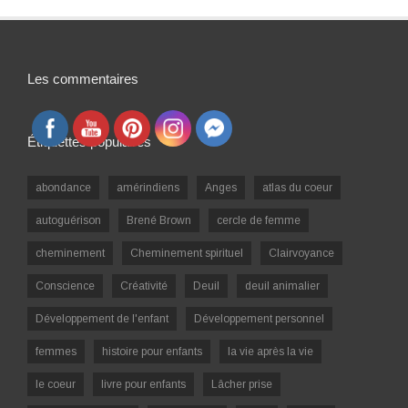
Les commentaires
Étiquettes populaires
abondance
amérindiens
Anges
atlas du coeur
autoguérison
Brené Brown
cercle de femme
cheminement
Cheminement spirituel
Clairvoyance
Conscience
Créativité
Deuil
deuil animalier
Développement de l'enfant
Développement personnel
femmes
histoire pour enfants
la vie après la vie
le coeur
livre pour enfants
Lâcher prise