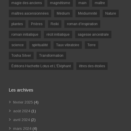
magie des anciens
magnétisme
main
maître
maîtres ascensionnées
Médium
Médiumnité
Nature
plantes
Prières
Reiki
roman d'inspiration
roman initiatique
récit initiatique
sagesse ancestrale
science
spiritualité
Taux vibratoire
Terre
Tosha Silver
Transformation
Éditions Hachette Lotus et L'Éléphant
êtres des étoiles
Les archives
février 2025
(4)
août 2024
(1)
avril 2024
(2)
mars 2024
(4)