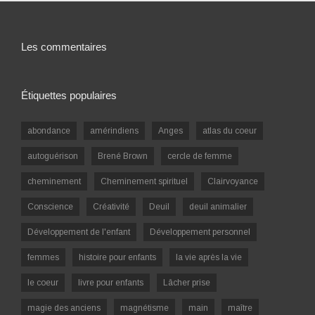
Les commentaires
Étiquettes populaires
abondance
amérindiens
Anges
atlas du coeur
autoguérison
Brené Brown
cercle de femme
cheminement
Cheminement spirituel
Clairvoyance
Conscience
Créativité
Deuil
deuil animalier
Développement de l'enfant
Développement personnel
femmes
histoire pour enfants
la vie après la vie
le coeur
livre pour enfants
Lâcher prise
magie des anciens
magnétisme
main
maître