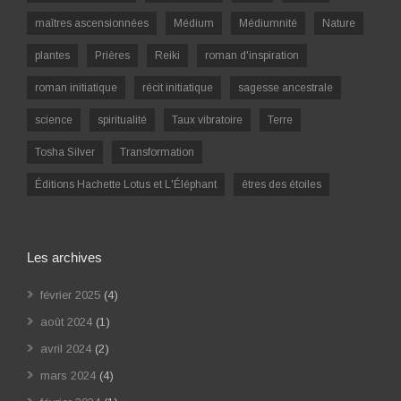
maîtres ascensionnées
Médium
Médiumnité
Nature
plantes
Prières
Reiki
roman d'inspiration
roman initiatique
récit initiatique
sagesse ancestrale
science
spiritualité
Taux vibratoire
Terre
Tosha Silver
Transformation
Éditions Hachette Lotus et L'Éléphant
êtres des étoiles
Les archives
février 2025
(4)
août 2024
(1)
avril 2024
(2)
mars 2024
(4)