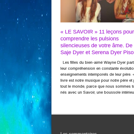
« LE SAVOIR » 11 leçons pour
comprendre les pulsions
silencieuses de votre âme. De
Saje Dyer et Serena Dyer Piso
Les filles du bien-aimé Wayne Dyer par
leur compréhension en constante évoluti
enseignements intemporels de leur père. 
livre est notre musique pour notre père et
tout le monde, parce que nous sommes t
nés avec un Savoir, une boussole intérieur
Les commentaires