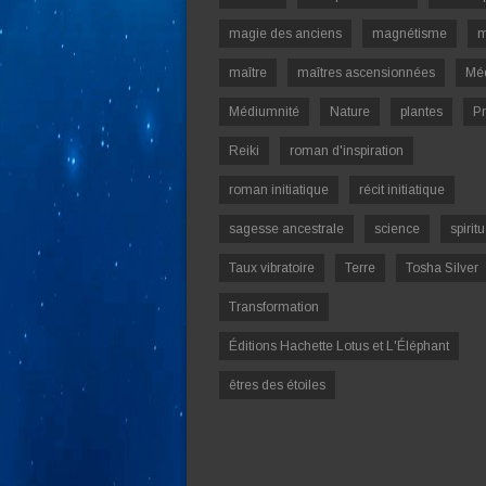
magie des anciens
magnétisme
m
maître
maîtres ascensionnées
Mé
Médiumnité
Nature
plantes
Pr
Reiki
roman d'inspiration
roman initiatique
récit initiatique
sagesse ancestrale
science
spiritu
Taux vibratoire
Terre
Tosha Silver
Transformation
Éditions Hachette Lotus et L'Éléphant
êtres des étoiles