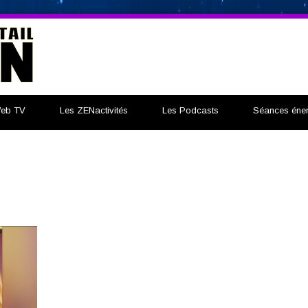
eb TV
Les ZENactivités
Les Podcasts
Séances éner