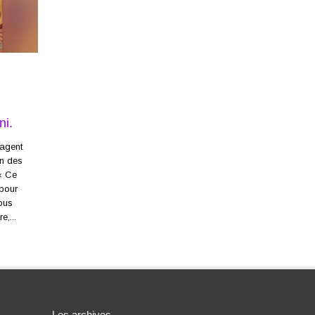
ni.
tagent
on des
« Ce
 pour
ous
e,...
Les archives