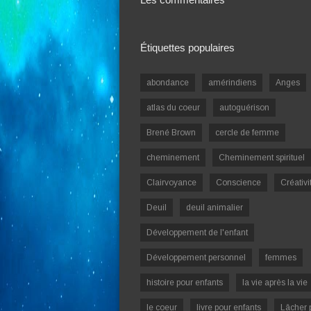
Étiquettes populaires
abondance
amérindiens
Anges
atlas du coeur
autoguérison
Brené Brown
cercle de femme
cheminement
Cheminement spirituel
Clairvoyance
Conscience
Créativi
Deuil
deuil animalier
Développement de l'enfant
Développement personnel
femmes
histoire pour enfants
la vie après la vie
le coeur
livre pour enfants
Lâcher 