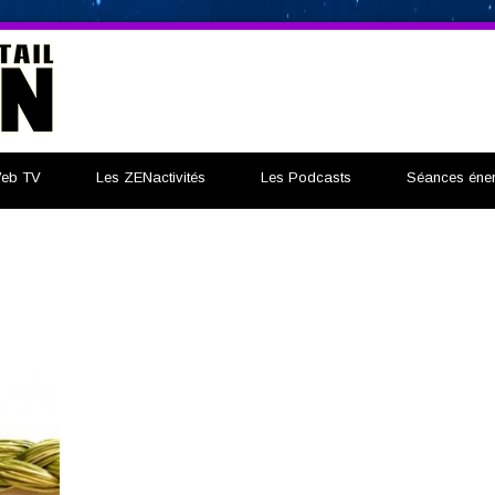
eb TV
Les ZENactivités
Les Podcasts
Séances éner