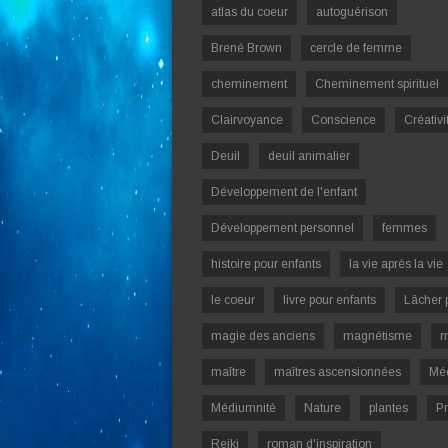
atlas du coeur
autoguérison
Brené Brown
cercle de femme
cheminement
Cheminement spirituel
Clairvoyance
Conscience
Créativi
Deuil
deuil animalier
Développement de l'enfant
Développement personnel
femmes
histoire pour enfants
la vie après la vie
le coeur
livre pour enfants
Lâcher 
magie des anciens
magnétisme
m
maître
maîtres ascensionnées
Mé
Médiumnité
Nature
plantes
Pr
Reiki
roman d'inspiration