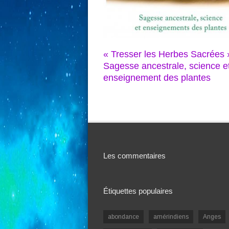
« Tresser les Herbes Sacrées 
Sagesse ancestrale, science e
enseignement des plantes
Les commentaires
Étiquettes populaires
abondance
amérindiens
Anges