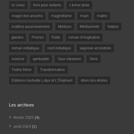
le coeur
livre pour enfants
Lâcher prise
magie des anciens
magnétisme
main
maître
maîtres ascensionnées
Médium
Médiumnité
Nature
plantes
Prières
Reiki
roman d'inspiration
roman initiatique
récit initiatique
sagesse ancestrale
science
spiritualité
Taux vibratoire
Terre
Tosha Silver
Transformation
Éditions Hachette Lotus et L'Éléphant
êtres des étoiles
Les archives
février 2025
(4)
août 2024
(1)