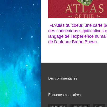
»L’Atlas du coeur, une carte p
des connexions significatives e
langage de l’expérience humai
de l’auteure Brené Brown
Les commentaires
Étiquettes populaires
abondance
amérindiens
Anges