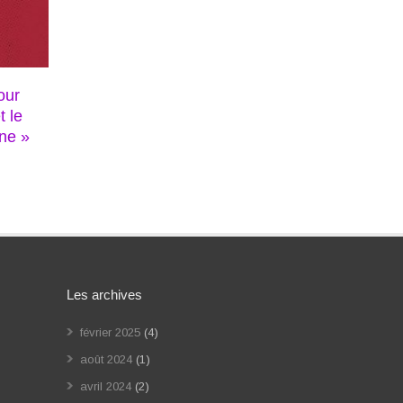
our
t le
ne »
Les archives
février 2025
(4)
août 2024
(1)
avril 2024
(2)