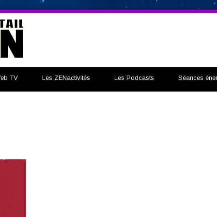
eb TV
Les ZENactivités
Les Podcasts
Séances éner