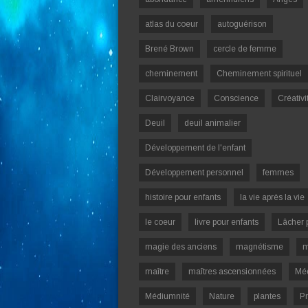
atlas du coeur
autoguérison
Brené Brown
cercle de femme
cheminement
Cheminement spirituel
Clairvoyance
Conscience
Créativi
Deuil
deuil animalier
Développement de l'enfant
Développement personnel
femmes
histoire pour enfants
la vie après la vie
le coeur
livre pour enfants
Lâcher 
magie des anciens
magnétisme
m
maître
maîtres ascensionnées
Mé
Médiumnité
Nature
plantes
Pr