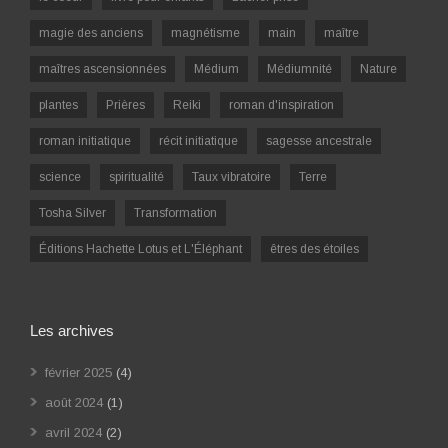
magie des anciens
magnétisme
main
maître
maîtres ascensionnées
Médium
Médiumnité
Nature
plantes
Prières
Reiki
roman d'inspiration
roman initiatique
récit initiatique
sagesse ancestrale
science
spiritualité
Taux vibratoire
Terre
Tosha Silver
Transformation
Éditions Hachette Lotus et L'Éléphant
êtres des étoiles
Les archives
février 2025
(4)
août 2024
(1)
avril 2024
(2)