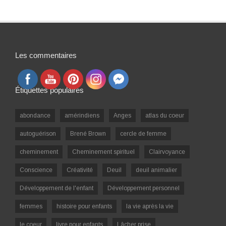
Les commentaires
Étiquettes populaires
abondance
amérindiens
Anges
atlas du coeur
autoguérison
Brené Brown
cercle de femme
cheminement
Cheminement spirituel
Clairvoyance
Conscience
Créativité
Deuil
deuil animalier
Développement de l'enfant
Développement personnel
femmes
histoire pour enfants
la vie après la vie
le coeur
livre pour enfants
Lâcher prise