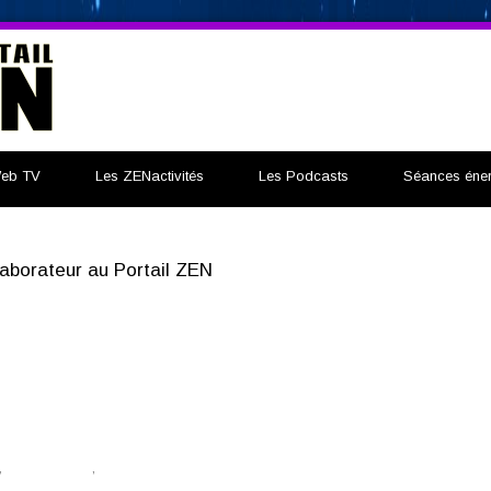
eb TV
Les ZENactivités
Les Podcasts
Séances éner
laborateur au Portail ZEN
,
Psychologue
,
psychothérapie