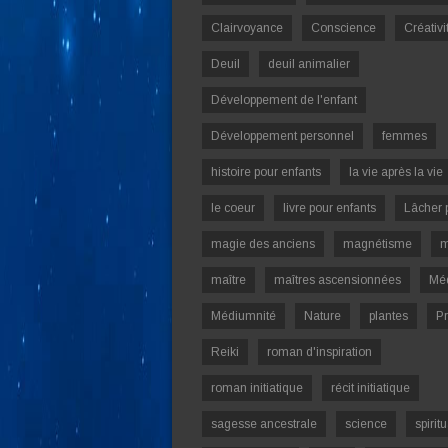
Clairvoyance
Conscience
Créativi
Deuil
deuil animalier
Développement de l'enfant
Développement personnel
femmes
histoire pour enfants
la vie après la vie
le coeur
livre pour enfants
Lâcher 
magie des anciens
magnétisme
m
maître
maîtres ascensionnées
Mé
Médiumnité
Nature
plantes
Pr
Reiki
roman d'inspiration
roman initiatique
récit initiatique
sagesse ancestrale
science
spiritu