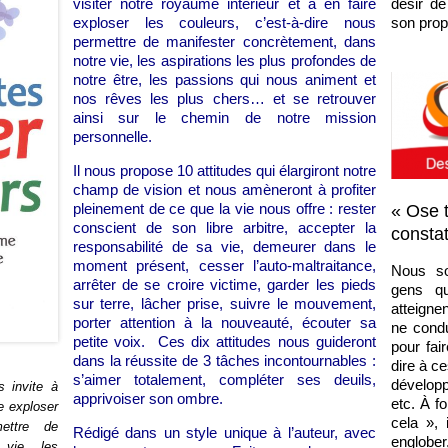
visiter notre royaume intérieur et à en faire
désir de
exploser les couleurs, c’est-à-dire nous
son prop
permettre de manifester concrètement, dans
notre vie, les aspirations les plus profondes de
notre être, les passions qui nous animent et
nos rêves les plus chers… et se retrouver
ainsi sur le chemin de notre mission
personnelle.
Il nous propose 10 attitudes qui élargiront notre
champ de vision et nous amèneront à profiter
pleinement de ce que la vie nous offre : rester
« Ose t
conscient de son libre arbitre, accepter la
constat
responsabilité de sa vie, demeurer dans le
moment présent, cesser l’auto-maltraitance,
Nous s
arrêter de se croire victime, garder les pieds
gens qu
sur terre, lâcher prise, suivre le mouvement,
atteigne
porter attention à la nouveauté, écouter sa
ne condu
petite voix. Ces dix attitudes nous guideront
pour fai
dans la réussite de 3 tâches incontournables :
dire à ce
s’aimer totalement, compléter ses deuils,
développ
 invite à
apprivoiser son ombre.
etc. À f
re exploser
cela », 
mettre de
Rédigé dans un style unique à l’auteur, avec
englober,
 vie, les