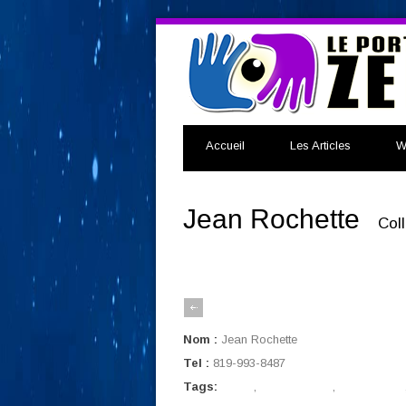
Accueil
Les Articles
W
Jean Rochette
Col
Nom :
Jean Rochette
Tel :
819-993-8487
Tags:
Auteur
,
Coach de vie
,
Conférencier