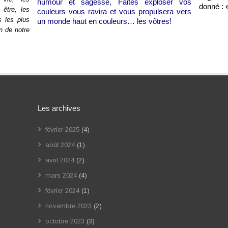
humour et sagesse, Faites exploser vos
donné : «
 être, les
couleurs vous ravira et vous propulsera vers
 les plus
un monde haut en couleurs… les vôtres!
n de notre
Les archives
février 2025
(4)
août 2024
(1)
avril 2024
(2)
mars 2024
(4)
février 2024
(1)
novembre 2023
(2)
octobre 2023
(3)