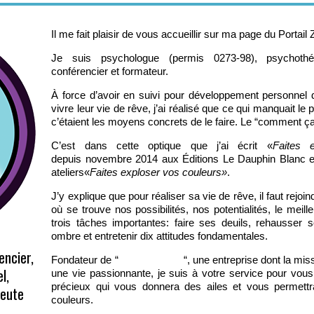
Il me fait plaisir de vous accueillir sur ma page du Portail
Je suis psychologue (permis 0273-98), psychothér
conférencier et formateur.
À force d’avoir en suivi pour développement personnel 
vivre leur vie de rêve, j’ai réalisé que ce qui manquait le 
c’étaient les moyens concrets de le faire. Le “comment ç
C’est dans cette optique que j’ai écrit «
Faites 
depuis novembre 2014 aux Éditions Le Dauphin Blanc et
ateliers«
Faites exploser vos couleurs»
.
J’y explique que pour réaliser sa vie de rêve, il faut rejo
où se trouve nos possibilités, nos potentialités, le meille
trois tâches importantes: faire ses deuils, rehausser 
ombre et entretenir dix attitudes fondamentales.
encier,
Fondateur de “
Ose tout court
“, une entreprise dont la miss
l,
une vie passionnante, je suis à votre service pour vous 
précieux qui vous donnera des ailes et vous permettra
peute
couleurs.