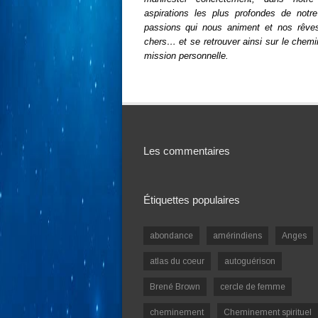
aspirations les plus profondes de notre
passions qui nous animent et nos rêves
chers… et se retrouver ainsi sur le chemi
mission personnelle.
Les commentaires
Étiquettes populaires
abondance
amérindiens
Anges
atlas du coeur
autoguérison
Brené Brown
cercle de femme
cheminement
Cheminement spirituel