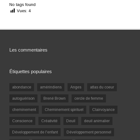
No tags found
Vues:
4
Les commentaires
Étiquettes populaires
abondance
amérindiens
Anges
atlas du coeur
autoguérison
Brené Brown
cercle de femme
cheminement
Cheminement spirituel
Clairvoyance
Conscience
Créativité
Deuil
deuil animalier
Développement de l'enfant
Développement personnel