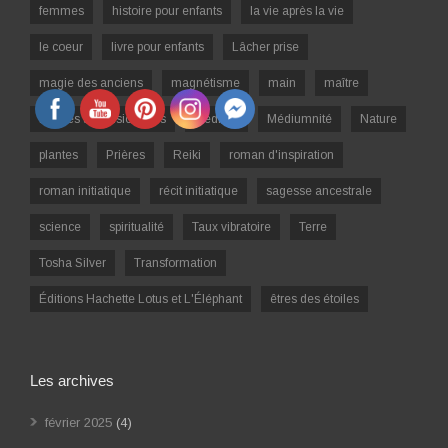
femmes
histoire pour enfants
la vie après la vie
le coeur
livre pour enfants
Lâcher prise
magie des anciens
magnétisme
main
maître
maîtres ascensionnées
Médium
Médiumnité
Nature
plantes
Prières
Reiki
roman d'inspiration
roman initiatique
récit initiatique
sagesse ancestrale
science
spiritualité
Taux vibratoire
Terre
Tosha Silver
Transformation
Éditions Hachette Lotus et L'Éléphant
êtres des étoiles
Les archives
février 2025
(4)