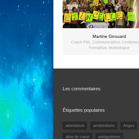
Martine Girouard
Coach PNL
,
Communicatrice
,
Conférenc
Formatrice
,
Motivologue
Les commentaires
Étiquettes populaires
abondance
amérindiens
Anges
atlas du coeur
autoguérison