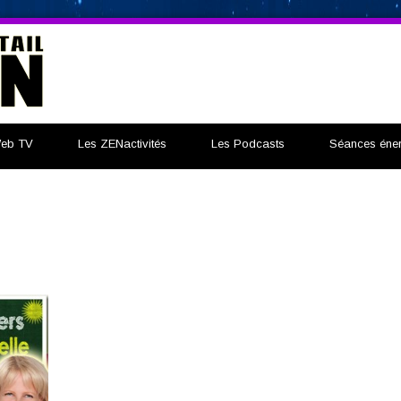
eb TV
Les ZENactivités
Les Podcasts
Séances éner