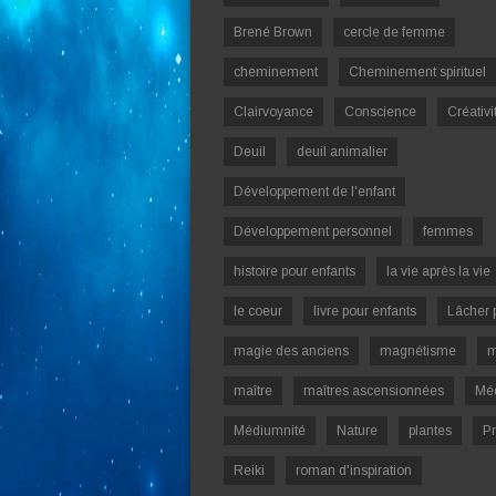
Brené Brown
cercle de femme
cheminement
Cheminement spirituel
Clairvoyance
Conscience
Créativi
Deuil
deuil animalier
Développement de l'enfant
Développement personnel
femmes
histoire pour enfants
la vie après la vie
le coeur
livre pour enfants
Lâcher 
magie des anciens
magnétisme
m
maître
maîtres ascensionnées
Mé
Médiumnité
Nature
plantes
Pr
Reiki
roman d'inspiration