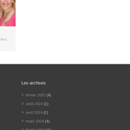
ière
,
Les archives
février 2025
(4)
août 2024
(1)
avril 2024
(2)
mars 2024
(4)
février 2024
(1)