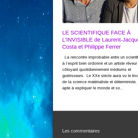
LE SCIENTIFIQUE FACE À
L’INVISIBLE de Laurent-Jacqu
Costa et Philippe Ferrer
La rencontre improbable entre un scienti
à l’esprit bien ordonné et un artiste rêveur
côtoyant quotidiennement médiums et
guérisseurs. Le XXe siècle aura vu le tr
de la science matérialiste et déterministe,
apte à expliquer le monde et so...
Les commentaires