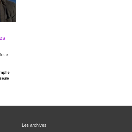
es
fique
iomphe
 seule
Les archives