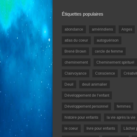
Étiquettes populaires
abondance
amérindiens
Anges
atlas du coeur
autoguérison
Brené Brown
cercle de femme
cheminement
Cheminement spirituel
Clairvoyance
Conscience
Créativi
Deuil
deuil animalier
Développement de l'enfant
Développement personnel
femmes
histoire pour enfants
la vie après la vie
le coeur
livre pour enfants
Lâcher 