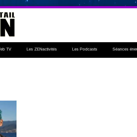
eb TV
Les ZENactivités
Les Podcasts
Séances éner