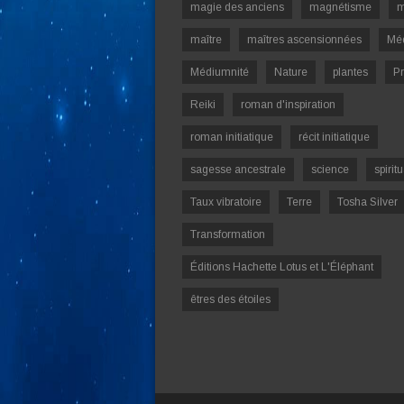
magie des anciens
magnétisme
m
maître
maîtres ascensionnées
Mé
Médiumnité
Nature
plantes
Pr
Reiki
roman d'inspiration
roman initiatique
récit initiatique
sagesse ancestrale
science
spiritu
Taux vibratoire
Terre
Tosha Silver
Transformation
Éditions Hachette Lotus et L'Éléphant
êtres des étoiles