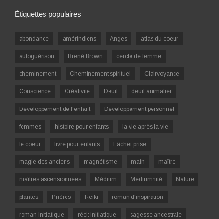
Étiquettes populaires
abondance
amérindiens
Anges
atlas du coeur
autoguérison
Brené Brown
cercle de femme
cheminement
Cheminement spirituel
Clairvoyance
Conscience
Créativité
Deuil
deuil animalier
Développement de l'enfant
Développement personnel
femmes
histoire pour enfants
la vie après la vie
le coeur
livre pour enfants
Lâcher prise
magie des anciens
magnétisme
main
maître
maîtres ascensionnées
Médium
Médiumnité
Nature
plantes
Prières
Reiki
roman d'inspiration
roman initiatique
récit initiatique
sagesse ancestrale