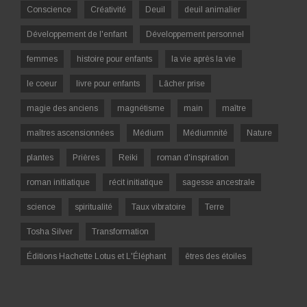
Conscience
Créativité
Deuil
deuil animalier
Développement de l'enfant
Développement personnel
femmes
histoire pour enfants
la vie après la vie
le coeur
livre pour enfants
Lâcher prise
magie des anciens
magnétisme
main
maître
maîtres ascensionnées
Médium
Médiumnité
Nature
plantes
Prières
Reiki
roman d'inspiration
roman initiatique
récit initiatique
sagesse ancestrale
science
spiritualité
Taux vibratoire
Terre
Tosha Silver
Transformation
Éditions Hachette Lotus et L'Éléphant
êtres des étoiles