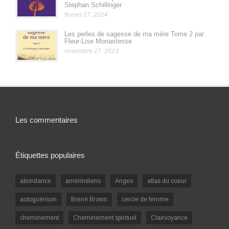
Stephan Schillinger
février 17, 2024
Les perles de sagesse de ma mère Tome 2 par
Fleur-Lise Monastesse
novembre 27, 2023
Les commentaires
Étiquettes populaires
abondance
amérindiens
Anges
atlas du coeur
autoguérison
Brené Brown
cercle de femme
cheminement
Cheminement spirituel
Clairvoyance