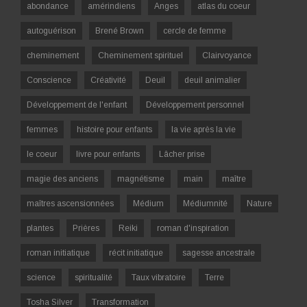
abondance
amérindiens
Anges
atlas du coeur
autoguérison
Brené Brown
cercle de femme
cheminement
Cheminement spirituel
Clairvoyance
Conscience
Créativité
Deuil
deuil animalier
Développement de l'enfant
Développement personnel
femmes
histoire pour enfants
la vie après la vie
le coeur
livre pour enfants
Lâcher prise
magie des anciens
magnétisme
main
maître
maîtres ascensionnées
Médium
Médiumnité
Nature
plantes
Prières
Reiki
roman d'inspiration
roman initiatique
récit initiatique
sagesse ancestrale
science
spiritualité
Taux vibratoire
Terre
Tosha Silver
Transformation