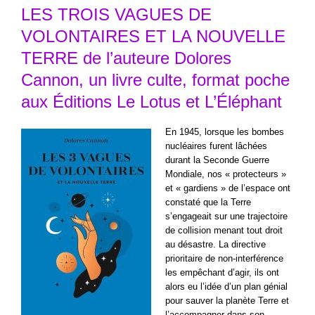
LES TROIS VAGUES DE
VOLONTAIRES ET LA NOUVELLE
TERRE de l’auteure Dolores
Cannon, un livre culte, format poche
aux Éditions Le Lotus et L’Éléphant
En 1945, lorsque les bombes
nucléaires furent lâchées
durant la Seconde Guerre
Mondiale, nos « protecteurs »
et « gardiens » de l’espace ont
constaté que la Terre
s’engageait sur une trajectoire
de collision menant tout droit
au désastre. La directive
prioritaire de non-interférence
les empêchant d’agir, ils ont
alors eu l’idée d’un plan génial
pour sauver la planète Terre et
l’accompagner dans son