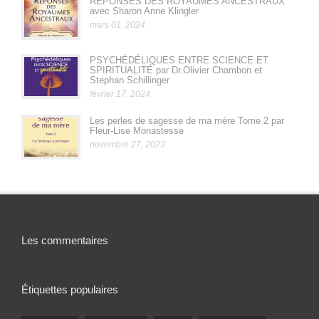
RÉPONSES DES ROYAUMES ANCESTRAUX
avec Sharon Anne Klingler
mars 01, 2024
PSYCHÉDÉLIQUES ENTRE SCIENCE ET
SPIRITUALITÉ par Dr.Olivier Chambon et
Stephan Schillinger
février 17, 2024
Les perles de sagesse de ma mère Tome 2 par
Fleur-Lise Monastesse
novembre 27, 2023
Les commentaires
Étiquettes populaires