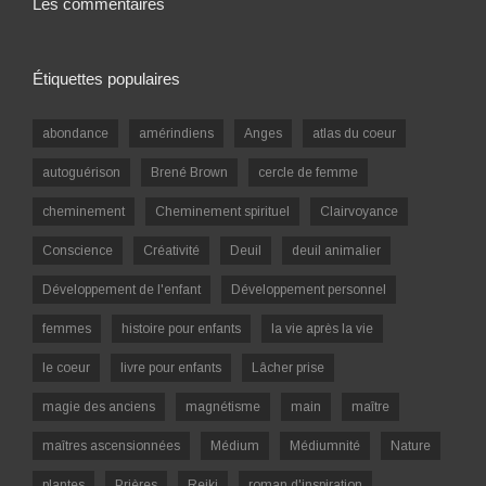
Les commentaires
Étiquettes populaires
abondance
amérindiens
Anges
atlas du coeur
autoguérison
Brené Brown
cercle de femme
cheminement
Cheminement spirituel
Clairvoyance
Conscience
Créativité
Deuil
deuil animalier
Développement de l'enfant
Développement personnel
femmes
histoire pour enfants
la vie après la vie
le coeur
livre pour enfants
Lâcher prise
magie des anciens
magnétisme
main
maître
maîtres ascensionnées
Médium
Médiumnité
Nature
plantes
Prières
Reiki
roman d'inspiration