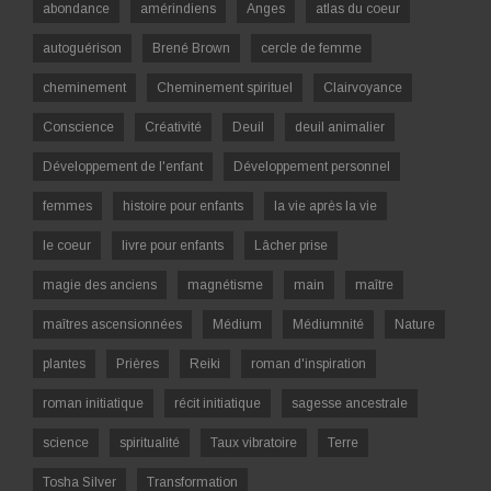
abondance
amérindiens
Anges
atlas du coeur
autoguérison
Brené Brown
cercle de femme
cheminement
Cheminement spirituel
Clairvoyance
Conscience
Créativité
Deuil
deuil animalier
Développement de l'enfant
Développement personnel
femmes
histoire pour enfants
la vie après la vie
le coeur
livre pour enfants
Lâcher prise
magie des anciens
magnétisme
main
maître
maîtres ascensionnées
Médium
Médiumnité
Nature
plantes
Prières
Reiki
roman d'inspiration
roman initiatique
récit initiatique
sagesse ancestrale
science
spiritualité
Taux vibratoire
Terre
Tosha Silver
Transformation