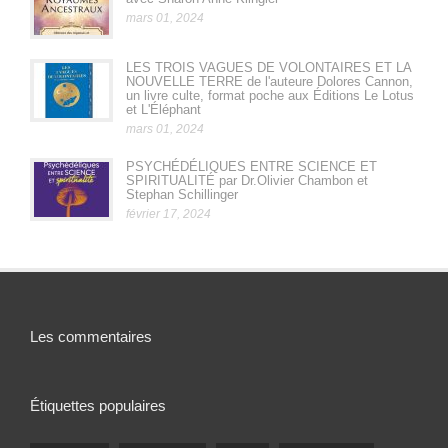
mars 01, 2024
LES TROIS VAGUES DE VOLONTAIRES ET LA
NOUVELLE TERRE de l'auteure Dolores Cannon,
un livre culte, format poche aux Éditions Le Lotus
et L'Éléphant
mars 01, 2024
PSYCHÉDÉLIQUES ENTRE SCIENCE ET
SPIRITUALITÉ par Dr.Olivier Chambon et
Stephan Schillinger
février 17, 2024
Les commentaires
Étiquettes populaires