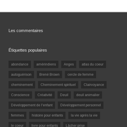
Les commentaires
Étiquettes populaires
abondance
amérindiens
Anges
atlas du coeur
autoguérison
Brené Brown
cercle de femme
cheminement
Cheminement spirituel
Clairvoyance
Conscience
Créativité
Deuil
deuil animalier
Développement de l'enfant
Développement personnel
femmes
histoire pour enfants
la vie après la vie
le coeur
livre pour enfants
Lâcher prise