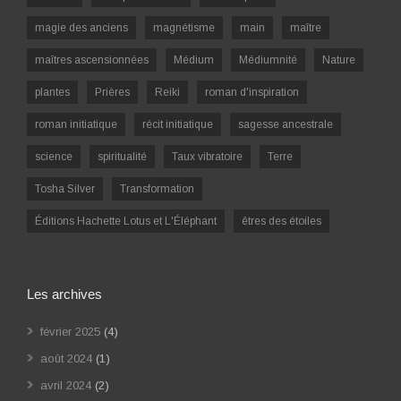
magie des anciens
magnétisme
main
maître
maîtres ascensionnées
Médium
Médiumnité
Nature
plantes
Prières
Reiki
roman d'inspiration
roman initiatique
récit initiatique
sagesse ancestrale
science
spiritualité
Taux vibratoire
Terre
Tosha Silver
Transformation
Éditions Hachette Lotus et L'Éléphant
êtres des étoiles
Les archives
février 2025
(4)
août 2024
(1)
avril 2024
(2)